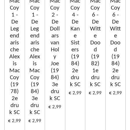
Mac
Mac
Mac
Mac
Mac
Mac
Coy
Coy
Coy
Coy
Coy
Coy
1 -
1 -
2 -
4 -
6 -
6 -
De
De
De
De
De
De
Leg
Leg
Doll
Kan
Witt
Witt
end
end
ars
e
e
e
aris
aris
van
Sist
Doo
Doo
che
che
Hol
ers
d
d
Alex
Alex
y
(19
(19
(19
is
is
Joe
84)
82)
84)
Mac
Mac
(19
2e
1e
2e
Coy
Coy
84)
dru
dru
dru
(19
(19
3e
k SC
k SC
k SC
78)
84)
dru
€ 2,99
€ 2,99
€ 2,99
2e
3e
k SC
dru
dru
€ 2,99
k SC
k SC
€ 2,99
€ 2,99