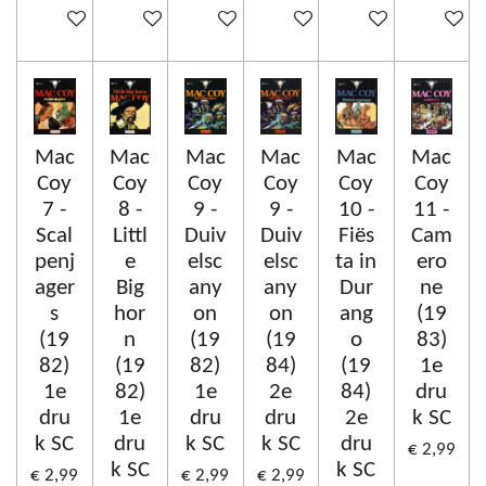
In winkelwagen
In winkelwagen
In winkelwagen
In winkelwagen
In winkelwagen
In winke
Mac
Mac
Mac
Mac
Mac
Mac
Coy
Coy
Coy
Coy
Coy
Coy
7 -
8 -
9 -
9 -
10 -
11 -
Scal
Littl
Duiv
Duiv
Fiës
Cam
penj
e
elsc
elsc
ta in
ero
ager
Big
any
any
Dur
ne
s
hor
on
on
ang
(19
(19
n
(19
(19
o
83)
82)
(19
82)
84)
(19
1e
1e
82)
1e
2e
84)
dru
dru
1e
dru
dru
2e
k SC
k SC
dru
k SC
k SC
dru
€ 2,99
k SC
k SC
€ 2,99
€ 2,99
€ 2,99