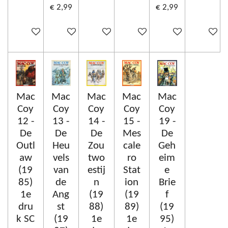
€ 2,99
€ 2,99
In winkelwagen
In winkelwagen
In winkelwagen
In winkelwagen
In winkelwagen
In winke
Mac
Mac
Mac
Mac
Mac
Coy
Coy
Coy
Coy
Coy
12 -
13 -
14 -
15 -
19 -
De
De
De
Mes
De
Outl
Heu
Zou
cale
Geh
aw
vels
two
ro
eim
(19
van
estij
Stat
e
85)
de
n
ion
Brie
1e
Ang
(19
(19
f
dru
st
88)
89)
(19
k SC
(19
1e
1e
95)