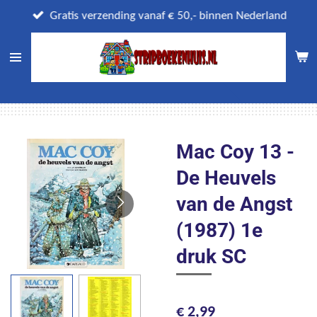
Ga
Gratis verzending vanaf € 50,- binnen Nederland
direct
naar
de
hoofdinhoud
Mac Coy 13 -
De Heuvels
van de Angst
(1987) 1e
druk SC
€ 2,99