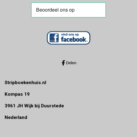
g
r
r
r
r
:
e
e
e
e
0
n
n
n
n
s
t
e
r
r
Delen
e
n
Stripboekenhuis.nl
Kompas 19
3961 JH Wijk bij Duurstede
Nederland