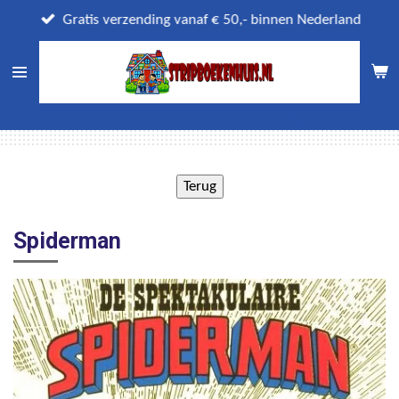
Ga
Gratis verzending vanaf € 50,- binnen Nederland
direct
naar
de
hoofdinhoud
Spiderman