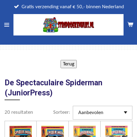
Ga
Gratis verzending vanaf € 50,- binnen Nederland
direct
naar
de
hoofdinhoud
De Spectaculaire Spiderman
(JuniorPress)
20 resultaten
Sorteer: