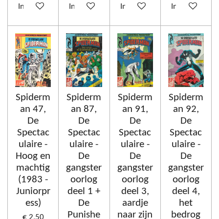
In winkelwagen
In winkelwagen
In winkelwagen
In winkelwag
Spiderm
Spiderm
Spiderm
Spiderm
an 47,
an 87,
an 91,
an 92,
De
De
De
De
Spectac
Spectac
Spectac
Spectac
ulaire -
ulaire -
ulaire -
ulaire -
Hoog en
De
De
De
machtig
gangster
gangster
gangster
(1983 -
oorlog
oorlog
oorlog
Juniorpr
deel 1 +
deel 3,
deel 4,
ess)
De
aardje
het
Punishe
naar zijn
bedrog
€ 2,50