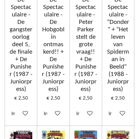
Spectac
Spectac
Spectac
Spectac
ulaire -
ulaire -
ulaire -
ulaire -
De
De
Peter
"Donder
gangster
Hobgobl
Parker
" + "Het
oorlog
in
stelt de
leven
deel 5,
ontmas
grote
van
de finale
kerd!! +
vraag!!
Spiderm
+ De
De
+ De
an in
Punishe
Punishe
Punishe
Beeld"
r (1987 -
r (1987 -
r (1987 -
(1988 -
Juniorpr
Juniorpr
Juniorpr
Juniorpr
ess)
ess)
ess)
ess)
€ 2,50
€ 2,50
€ 2,50
€ 2,50
In winkelwagen
In winkelwagen
In winkelwagen
In winkelwag