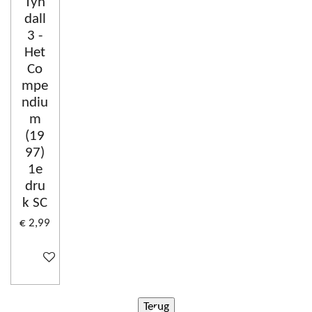
Tyn
dall
3 -
Het
Co
mpe
ndiu
m
(19
97)
1e
dru
k SC
€ 2,99
In winkelwagen