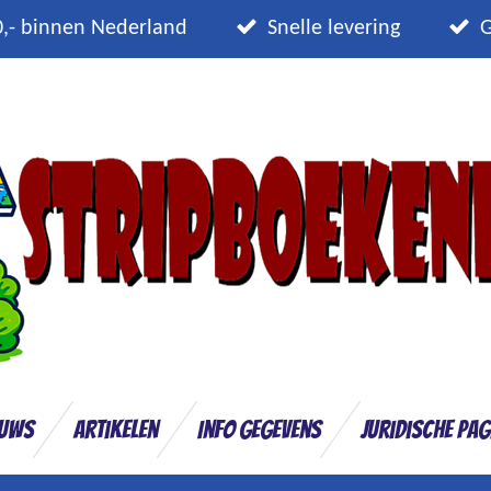
0,- binnen Nederland
Snelle levering
G
euws
Artikelen
Info gegevens
Juridische pag