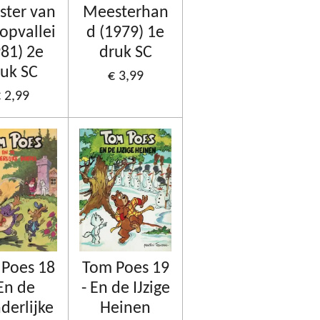
ter van
Meesterhan
opvallei
d (1979) 1e
981) 2e
druk SC
uk SC
€ 3,99
 2,99
Poes 18
Tom Poes 19
 En de
- En de IJzige
erlijke
Heinen