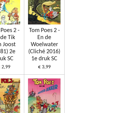
Poes 2 -
Tom Poes 2 -
 de Tik
En de
n Joost
Woelwater
981) 2e
(Cliché 2016)
uk SC
1e druk SC
 2,99
€ 3,99