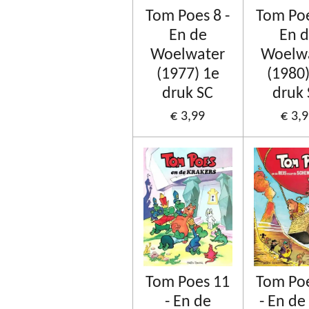
Tom Poes 8 -
Tom Poe
En de
En 
Woelwater
Woelw
(1977) 1e
(1980)
druk SC
druk
€ 3,99
€ 3,
Tom Poes 11
Tom Po
- En de
- En de