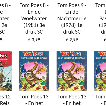
s 8 -
Tom Poes 8 -
Tom Poes 9 -
Tom 
de
En de
En de
-
ater
Woelwater
Nachtmerrie
Pa
 2e
(1981) 3e
(1978) 1e
(1
 SC
druk SC
druk SC
dr
99
€ 3,99
€ 2,99
€
es 12
Tom Poes 13
Tom Poes 13
Tom 
 Reis
- En het
- En het
- 