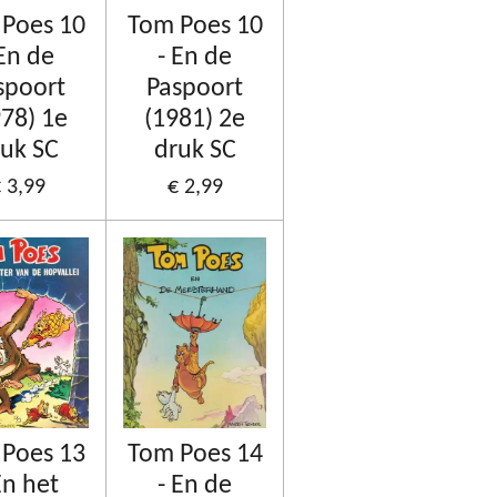
Poes 10
Tom Poes 10
 En de
- En de
spoort
Paspoort
978) 1e
(1981) 2e
uk SC
druk SC
 3,99
€ 2,99
Poes 13
Tom Poes 14
En het
- En de