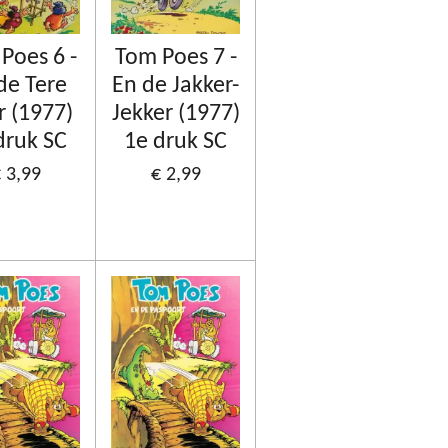
Poes 6 -
Tom Poes 7 -
de Tere
En de Jakker-
r (1977)
Jekker (1977)
druk SC
1e druk SC
 3,99
€ 2,99