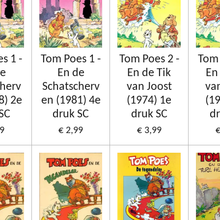
s 1 -
Tom Poes 1 -
Tom Poes 2 -
Tom 
de
En de
En de Tik
En
cherv
Schatscherv
van Joost
va
8) 2e
en (1981) 4e
(1974) 1e
(1
 SC
druk SC
druk SC
dr
99
€ 2,99
€ 3,99
€