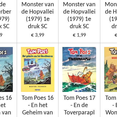
 de
Monster van
Monster van
Mons
rber
de Hopvallei
de Hopvallei
de H
979)
(1979) 1e
(1979) 1e
(1
k SC
druk SC
druk SC
dr
99
€ 3,99
€ 1,99
€
es 16
Tom Poes 16
Tom Poes 17
Tom 
het
- En het
- En de
-
 van
Geheim van
Toverparapl
Wond