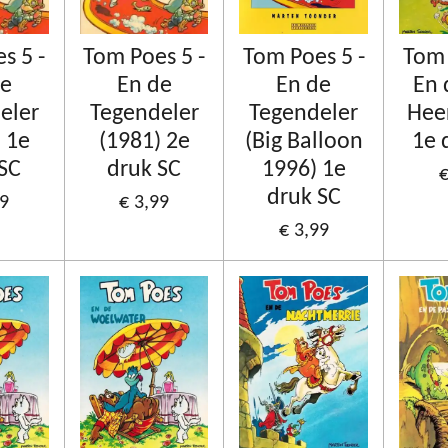
s 5 -
Tom Poes 5 -
Tom Poes 5 -
Tom 
de
En de
En de
En 
eler
Tegendeler
Tegendeler
Hee
 1e
(1981) 2e
(Big Balloon
1e 
 SC
druk SC
1996) 1e
€
druk SC
99
€ 3,99
€ 3,99