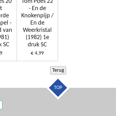
es 20
Tom Poes 22
t
- En de
erde
Knokenpijp /
pel -
En de
d van
Weerkristal
981)
(1982) 1e
k SC
druk SC
99
€ 4,99
TOP