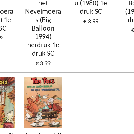
t
het
u (1980) 1e
B
oera
Nevelmoera
druk SC
(1
) 1e
s (Big
dr
€ 3,99
 SC
Balloon
€
1994)
99
herdruk 1e
druk SC
€ 3,99