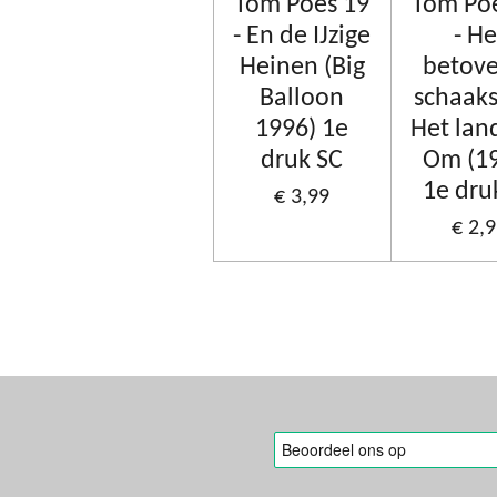
Tom Poes 19
Tom Po
- En de IJzige
- He
Heinen (Big
betov
Balloon
schaaks
1996) 1e
Het lan
druk SC
Om (1
1e dru
€ 3,99
€ 2,