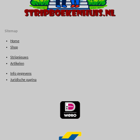
Sitemap
Home
Shop
Stripnieuws
Artikelen
Info gegevens
Juridische pagina