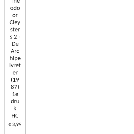
The
odo
or
Cley
ster
s 2 -
De
Arc
hipe
lvret
er
(19
87)
1e
dru
k
HC
€ 3,99