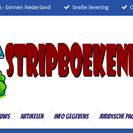
0,- binnen Nederland
Snelle levering
G
euws
Artikelen
Info gegevens
Juridische pa