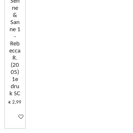
Sen
ne
&
San
ne 1
-
Reb
ecca
R.
(20
05)
1e
dru
k SC
€ 2,99
In winkelwagen