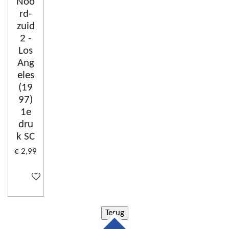
Noo
rd-
zuid
2 -
Los
Ang
eles
(19
97)
1e
dru
k SC
€ 2,99
In winkelwagen