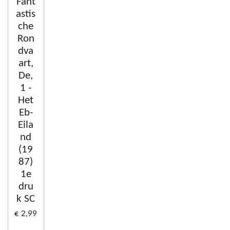
Fant
astis
che
Ron
dva
art,
De,
1 -
Het
Eb-
Eila
nd
(19
87)
1e
dru
k SC
€ 2,99