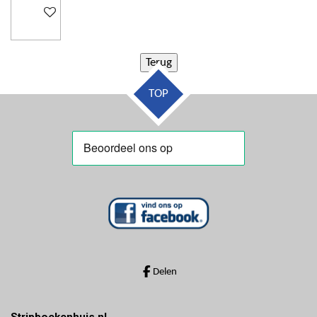
In winkelwagen
TOP
Delen
Stripboekenhuis.nl