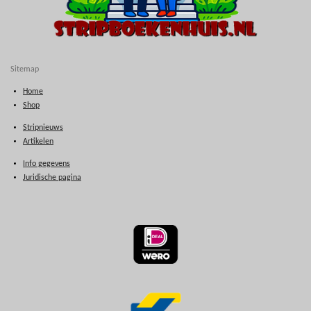
Sitemap
Home
Shop
Stripnieuws
Artikelen
Info gegevens
Juridische pagina