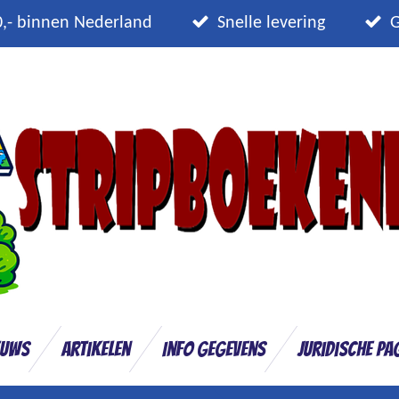
0,- binnen Nederland
Snelle levering
G
euws
Artikelen
Info gegevens
Juridische pa