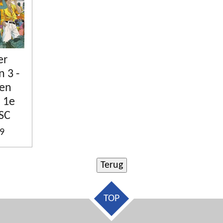
er
 3 -
ben
 1e
 SC
99
TOP