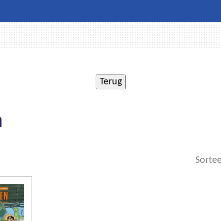
n
Sortee