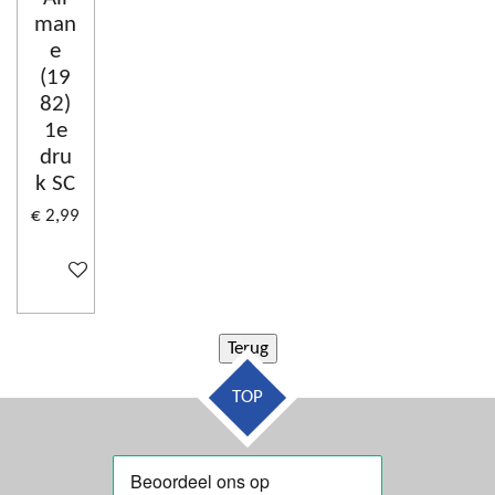
man
e
(19
82)
1e
dru
k SC
€ 2,99
In winkelwagen
TOP