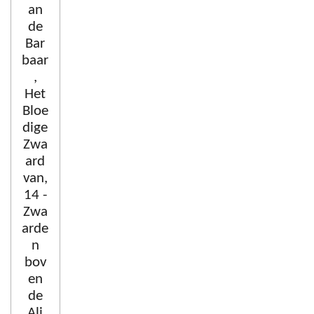
an
de
Bar
baar
,
Het
Bloe
dige
Zwa
ard
van,
14 -
Zwa
arde
n
bov
en
de
Ali