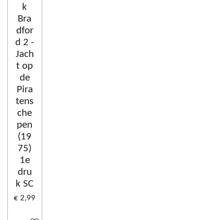
k
Bra
dfor
d 2 -
Jach
t op
de
Pira
tens
che
pen
(19
75)
1e
dru
k SC
€ 2,99