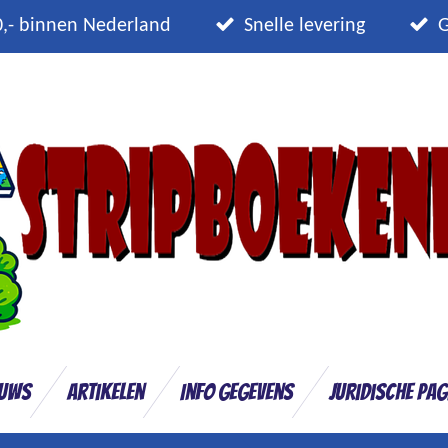
0,- binnen Nederland
Snelle levering
G
euws
Artikelen
Info gegevens
Juridische pag