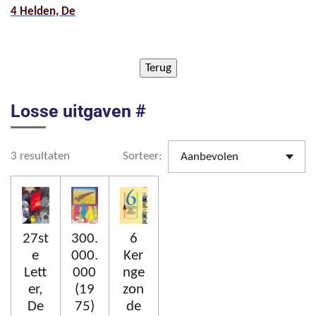
4 Helden, De
Losse uitgaven #
3 resultaten
Sorteer:
27st
300.
6
e
000.
Ker
Lett
000
nge
er,
(19
zon
De
75)
de