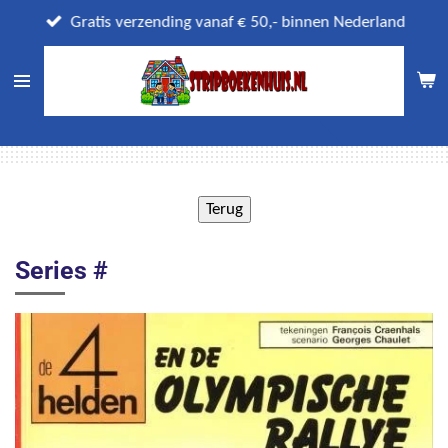
Ga
Gratis verzending vanaf € 50,- binnen Nederland
direct
naar
de
hoofdinhoud
Series #