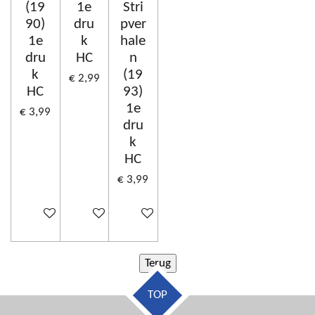
(19
1e
Stri
90)
dru
pver
1e
k
hale
dru
HC
n
k
(19
€ 2,99
HC
93)
1e
€ 3,99
dru
k
HC
€ 3,99
In winkelwagen
In winkelwagen
In winkelwagen
TOP