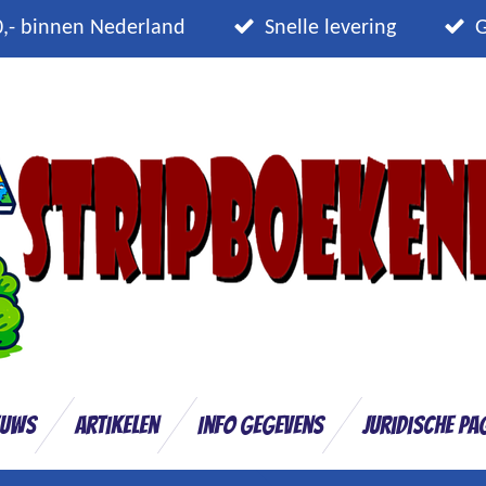
0,- binnen Nederland
Snelle levering
G
euws
Artikelen
Info gegevens
Juridische pa