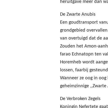
heruitgave meer dan wa
De Zwarte Anubis
Een goudtransport vanu
grondgebied overvallen.
van overtuigd dat de aan
Zouden het Amon-aanhan
farao Echnatopn ten va
Horemheb wordt aange
lossen, faarbij gesteu
Wanneer ze oog in oog
geheimzinnige ,,Zwarte
De Verbroken Zegels
Koningin Nefertete gaa