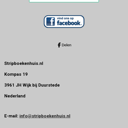
e
e
e
e
0
n
n
n
n
s
t
e
r
r
Delen
e
n
Stripboekenhuis.nl
Kompas 19
3961 JH Wijk bij Duurstede
Nederland
E-mail:
info@stripboekenhuis.nl