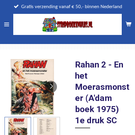
Ga
Gratis verzending vanaf € 50,- binnen Nederland
direct
naar
de
hoofdinhoud
Rahan 2 - En
het
Moerasmonst
er (A'dam
boek 1975)
1e druk SC