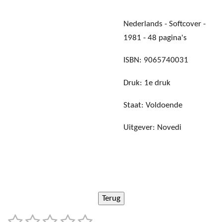
Nederlands - Softcover -
1981 - 48 pagina's
ISBN: 9065740031
Druk: 1e druk
Staat: Voldoende
Uitgever: Novedi
1
2
3
4
5
S
R