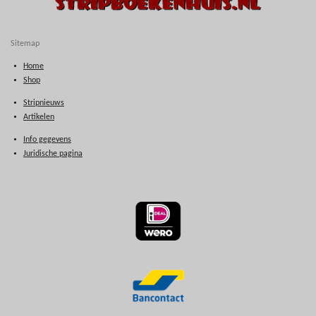
Sitemap
Home
Shop
Stripnieuws
Artikelen
Info gegevens
Juridische pagina