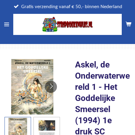
Ga
Gratis verzending vanaf € 50,- binnen Nederland
direct
naar
de
hoofdinhoud
Askel, de
Onderwaterwe
reld 1 - Het
Goddelijke
Smeersel
(1994) 1e
druk SC