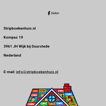
r
r
Delen
e
n
Stripboekenhuis.nl
Kompas 19
3961 JH Wijk bij Duurstede
Nederland
E-mail:
info@stripboekenhuis.nl