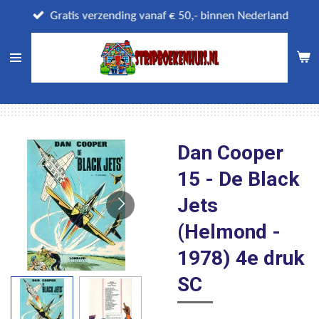
Ga
Gratis verzending vanaf € 50,- binnen Nederland
direct
naar
de
hoofdinhoud
Dan Cooper
15 - De Black
Jets
(Helmond -
1978) 4e druk
SC