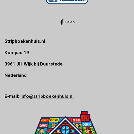
e
r
r
Delen
e
n
Stripboekenhuis.nl
Kompas 19
3961 JH Wijk bij Duurstede
Nederland
E-mail:
info@stripboekenhuis.nl