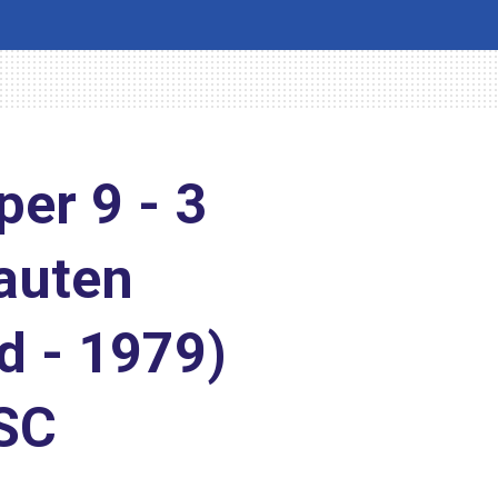
er 9 - 3
auten
d - 1979)
 SC