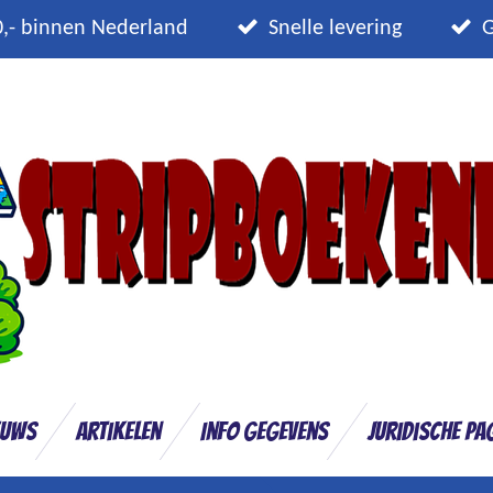
0,- binnen Nederland
Snelle levering
G
euws
Artikelen
Info gegevens
Juridische pa