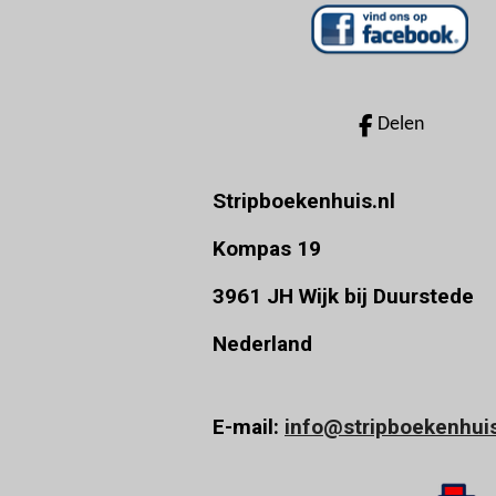
s
t
e
r
Delen
r
e
Stripboekenhuis.nl
n
Kompas 19
3961 JH Wijk bij Duurstede
Nederland
E-mail:
info@stripboekenhuis