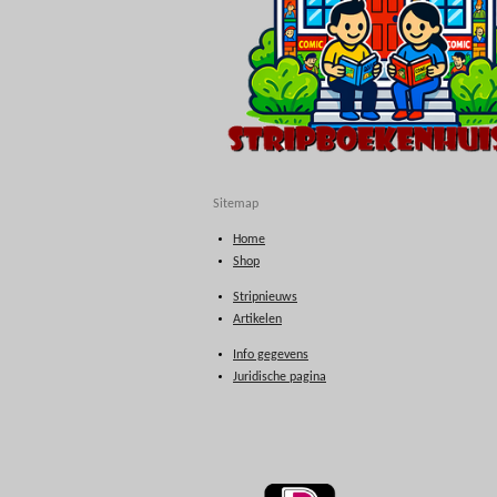
Sitemap
Home
Shop
Stripnieuws
Artikelen
Info gegevens
Juridische pagina