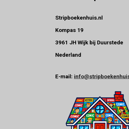
r
e
Stripboekenhuis.nl
n
Kompas 19
3961 JH Wijk bij Duurstede
Nederland
E-mail:
info@stripboekenhuis