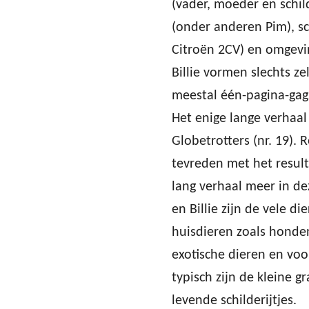
(vader, moeder en schil
(onder anderen Pim), s
Citroën 2CV) en omgevi
Billie vormen slechts ze
meestal één-pagina-gag
Het enige lange verhaal v
Globetrotters (nr. 19). 
tevreden met het resul
lang verhaal meer in de
en Billie zijn de vele d
huisdieren zoals honde
exotische dieren en voor
typisch zijn de kleine g
levende schilderijtjes.