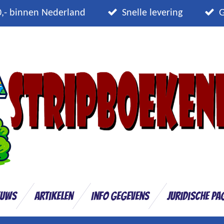
0,- binnen Nederland
Snelle levering
G
euws
Artikelen
Info gegevens
Juridische pa