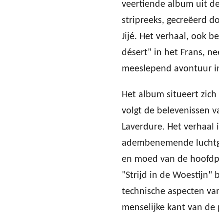
veertiende album uit de
stripreeks, gecreëerd d
Jijé. Het verhaal, ook b
désert" in het Frans, n
meeslepend avontuur in
Het album situeert zic
volgt de belevenissen v
Laverdure. Het verhaal i
adembenemende luchtg
en moed van de hoofdpe
"Strijd in de Woestijn" 
technische aspecten va
menselijke kant van de