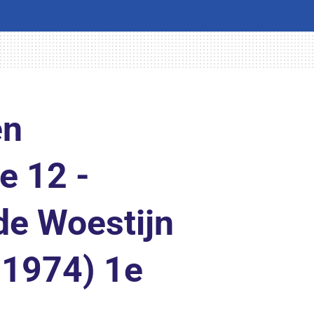
en
e 12 -
 de Woestijn
 1974) 1e