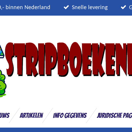
0,- binnen Nederland
Snelle levering
G
euws
Artikelen
Info gegevens
Juridische pag