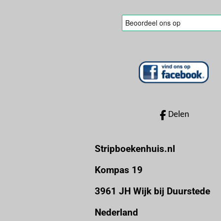
n
r
r
r
r
g
e
e
e
e
:
n
n
n
n
0
s
t
e
r
Delen
r
e
Stripboekenhuis.nl
n
Kompas 19
3961 JH Wijk bij Duurstede
Nederland