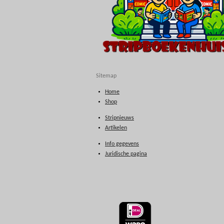
Sitemap
Home
Shop
Stripnieuws
Artikelen
Info gegevens
Juridische pagina