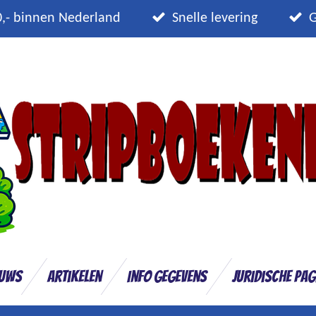
0,- binnen Nederland
Snelle levering
G
euws
Artikelen
Info gegevens
Juridische pag