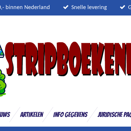
0,- binnen Nederland
Snelle levering
G
euws
Artikelen
Info gegevens
Juridische pa