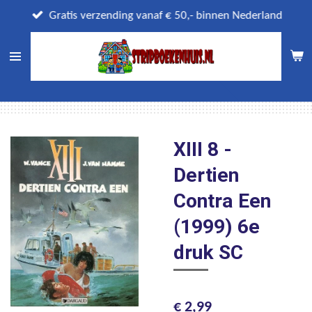
Ga
Gratis verzending vanaf € 50,- binnen Nederland
direct
naar
de
hoofdinhoud
XIII 8 -
Dertien
Contra Een
(1999) 6e
druk SC
€ 2,99