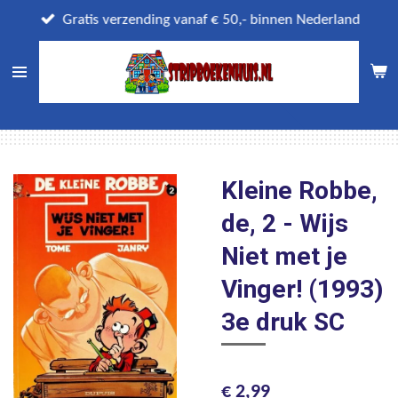
Ga
Gratis verzending vanaf € 50,- binnen Nederland
direct
naar
de
hoofdinhoud
Kleine Robbe,
de, 2 - Wijs
Niet met je
Vinger! (1993)
3e druk SC
€ 2,99