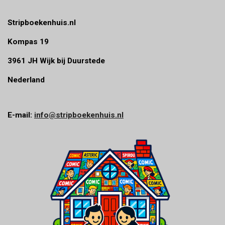
e
n
Stripboekenhuis.nl
Kompas 19
3961 JH Wijk bij Duurstede
Nederland
E-mail:
info@stripboekenhuis.nl