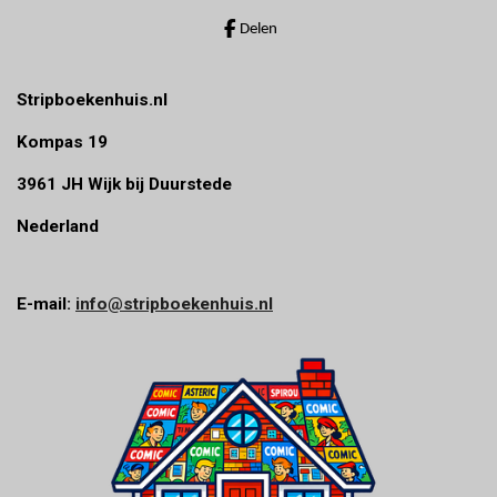
r
Delen
e
n
Stripboekenhuis.nl
Kompas 19
3961 JH Wijk bij Duurstede
Nederland
E-mail:
info@stripboekenhuis.nl