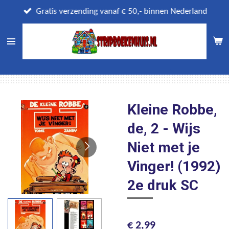
Ga
Gratis verzending vanaf € 50,- binnen Nederland
direct
naar
de
hoofdinhoud
Kleine Robbe,
de, 2 - Wijs
Niet met je
Vinger! (1992)
2e druk SC
€ 2,99