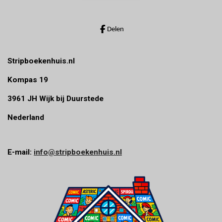
e
r
r
Delen
e
n
Stripboekenhuis.nl
Kompas 19
3961 JH Wijk bij Duurstede
Nederland
E-mail:
info@stripboekenhuis.nl