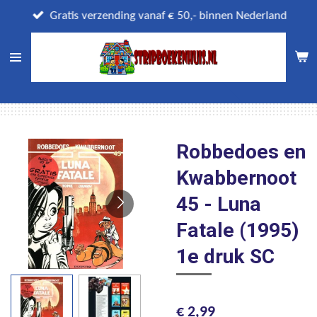
Ga
Gratis verzending vanaf € 50,- binnen Nederland
direct
naar
de
hoofdinhoud
Robbedoes en
Kwabbernoot
45 - Luna
Fatale (1995)
1e druk SC
€ 2,99