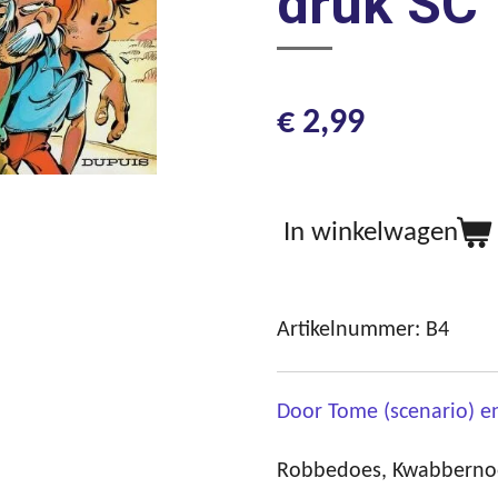
druk SC
€ 2,99
In winkelwagen
Artikelnummer:
B4
Door Tome (scenario) en
Robbedoes, Kwabbernoot