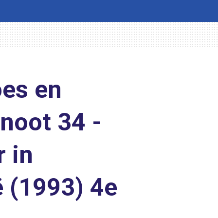
es en
noot 34 -
 in
ë (1993) 4e