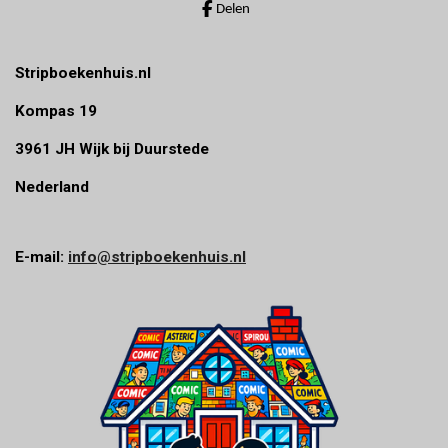
r
Delen
e
n
Stripboekenhuis.nl
Kompas 19
3961 JH Wijk bij Duurstede
Nederland
E-mail:
info@stripboekenhuis.nl