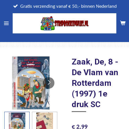
Ga
Gratis verzending vanaf € 50,- binnen Nederland
direct
naar
de
hoofdinhoud
Zaak, De, 8 -
De Vlam van
Rotterdam
(1997) 1e
druk SC
€ 2,99