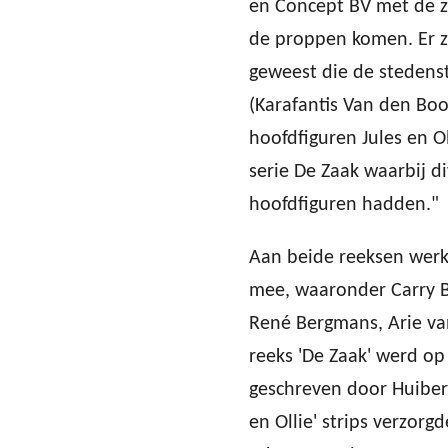
en Concept BV met de 
de proppen komen. Er z
geweest die de stedenst
(Karafantis Van den Boo
hoofdfiguren Jules en O
serie De Zaak waarbij d
hoofdfiguren hadden."
Aan beide reeksen werk
mee, waaronder Carry B
René Bergmans, Arie va
reeks 'De Zaak' werd op
geschreven door Huibert
en Ollie' strips verzorg