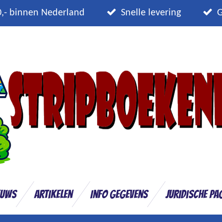
0,- binnen Nederland
Snelle levering
G
euws
Artikelen
Info gegevens
Juridische pa