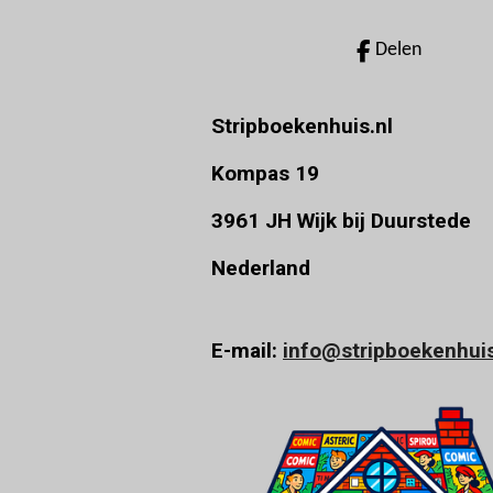
e
r
Delen
r
e
Stripboekenhuis.nl
n
Kompas 19
3961 JH Wijk bij Duurstede
Nederland
E-mail:
info@stripboekenhuis