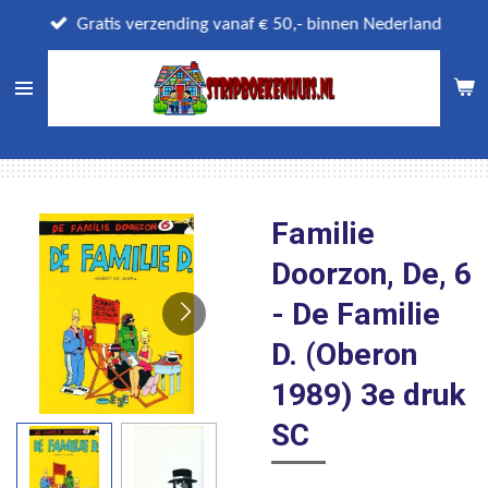
Ga
Gratis verzending vanaf € 50,- binnen Nederland
direct
naar
de
hoofdinhoud
Familie
Doorzon, De, 6
- De Familie
D. (Oberon
1989) 3e druk
SC