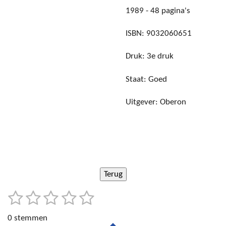
1989 - 48 pagina's
ISBN: 9032060651
Druk: 3e druk
Staat: Goed
Uitgever: Oberon
1
2
3
4
5
S
R
t
s
s
s
s
s
a
e
0 stemmen
t