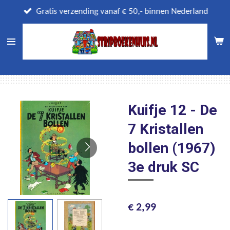
Ga
Gratis verzending vanaf € 50,- binnen Nederland
direct
naar
de
hoofdinhoud
Kuifje 12 - De
7 Kristallen
bollen (1967)
3e druk SC
€ 2,99