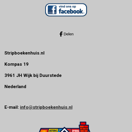
n
n
n
n
s
t
e
r
r
Delen
e
n
Stripboekenhuis.nl
Kompas 19
3961 JH Wijk bij Duurstede
Nederland
E-mail:
info@stripboekenhuis.nl