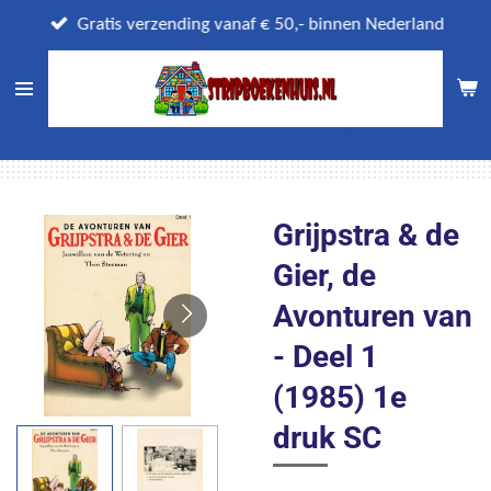
Ga
Gratis verzending vanaf € 50,- binnen Nederland
direct
naar
de
hoofdinhoud
Grijpstra & de
Gier, de
Avonturen van
- Deel 1
(1985) 1e
druk SC