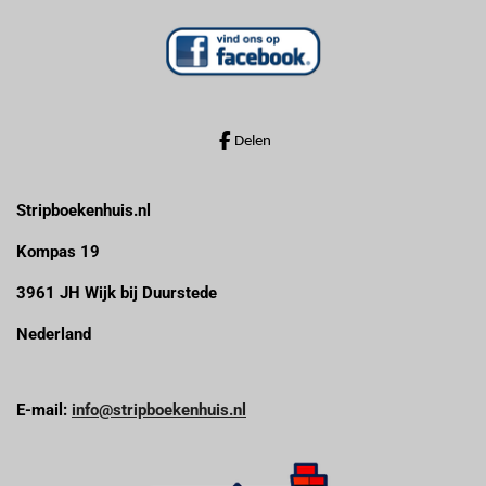
n
n
n
n
s
t
e
r
r
Delen
e
n
Stripboekenhuis.nl
Kompas 19
3961 JH Wijk bij Duurstede
Nederland
E-mail:
info@stripboekenhuis.nl