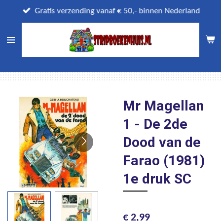
Ga
Gratis verzending vanaf € 50,- binnen Nederland
direct
naar
de
hoofdinhoud
Mr Magellan
1 - De 2de
Dood van de
Farao (1981)
1e druk SC
€ 2,99