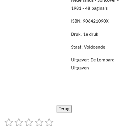
Nederlands - Softcover -
1981 - 48 pagina's
ISBN: 906421090X
Druk: 1e druk
Staat: Voldoende
Uitgever: De Lombard
Uitgaven
1
2
3
4
5
S
R
t