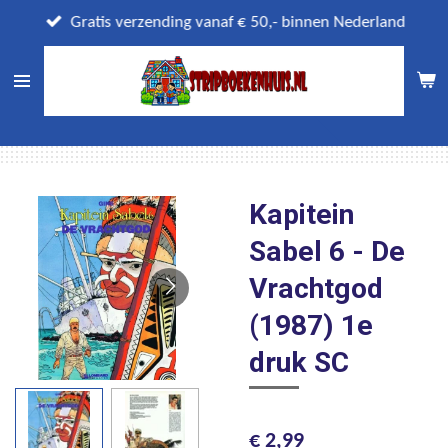
Ga
Gratis verzending vanaf € 50,- binnen Nederland
direct
naar
de
hoofdinhoud
Kapitein
Sabel 6 - De
Vrachtgod
(1987) 1e
druk SC
€ 2,99