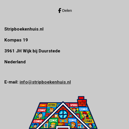
r
r
Delen
e
n
Stripboekenhuis.nl
Kompas 19
3961 JH Wijk bij Duurstede
Nederland
E-mail:
info@stripboekenhuis.nl