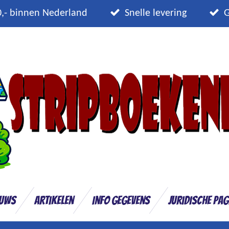
0,- binnen Nederland
Snelle levering
G
euws
Artikelen
Info gegevens
Juridische pag