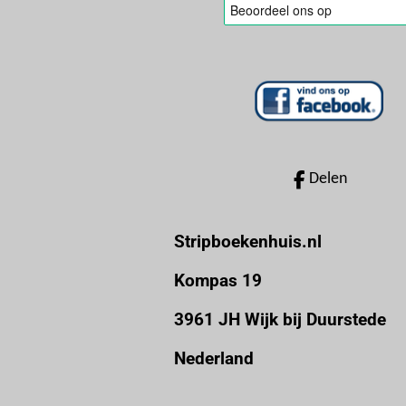
e
e
e
e
:
n
n
n
n
0
s
t
e
r
Delen
r
e
Stripboekenhuis.nl
n
Kompas 19
3961 JH Wijk bij Duurstede
Nederland