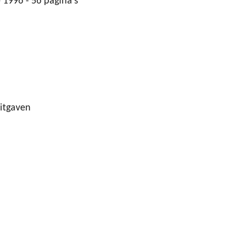
 1996 - 56 pagina's
itgaven