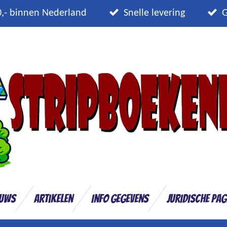
0,- binnen Nederland
Snelle levering
G
euws
Artikelen
Info gegevens
Juridische pag