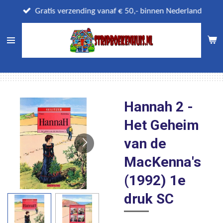
Ga
Gratis verzending vanaf € 50,- binnen Nederland
direct
naar
de
hoofdinhoud
Hannah 2 -
Het Geheim
van de
MacKenna's
(1992) 1e
druk SC