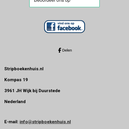
:
e
e
e
e
0
n
n
n
n
s
t
e
r
r
Delen
e
n
Stripboekenhuis.nl
Kompas 19
3961 JH Wijk bij Duurstede
Nederland
E-mail:
info@stripboekenhuis.nl