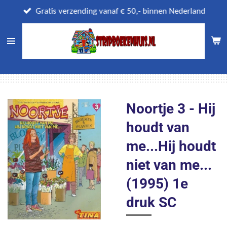
Ga
Gratis verzending vanaf € 50,- binnen Nederland
direct
naar
de
hoofdinhoud
Noortje 3 - Hij
houdt van
me...Hij houdt
niet van me...
(1995) 1e
druk SC