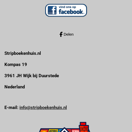
n
n
n
n
s
t
e
r
r
Delen
e
n
Stripboekenhuis.nl
Kompas 19
3961 JH Wijk bij Duurstede
Nederland
E-mail:
info@stripboekenhuis.nl