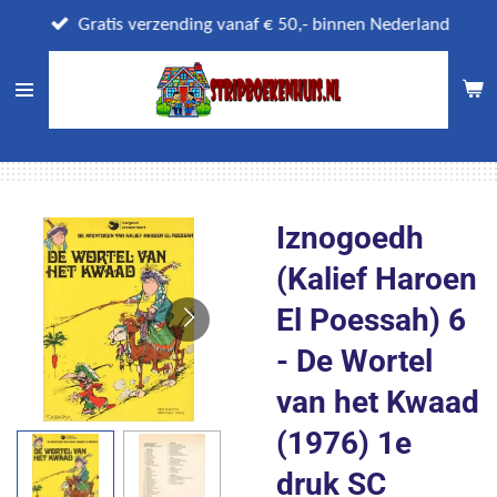
Ga
Gratis verzending vanaf € 50,- binnen Nederland
direct
naar
de
hoofdinhoud
Iznogoedh
(Kalief Haroen
El Poessah) 6
- De Wortel
van het Kwaad
(1976) 1e
druk SC