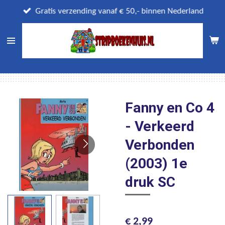
Ga
Gratis verzending vanaf € 50,- binnen Nederland
direct
naar
de
hoofdinhoud
Fanny en Co 4
- Verkeerd
Verbonden
(2003) 1e
druk SC
€ 2,99