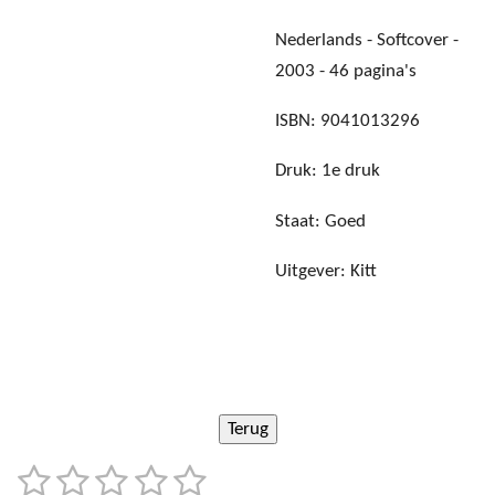
Nederlands - Softcover -
2003 - 46 pagina's
ISBN: 9041013296
Druk: 1e druk
Staat: Goed
Uitgever: Kitt
1
2
3
4
5
S
R