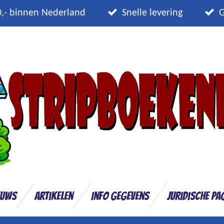
0,- binnen Nederland
Snelle levering
G
euws
Artikelen
Info gegevens
Juridische pa