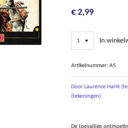
€ 2,99
In winke
Artikelnummer:
A5
Door Laurence Harlé (t
(tekeningen)
De toevallige ontmoeti