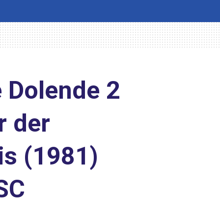
 Dolende 2
r der
is (1981)
 SC