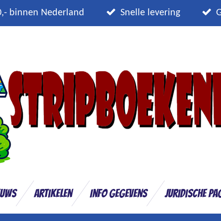
0,- binnen Nederland
Snelle levering
G
euws
Artikelen
Info gegevens
Juridische pa